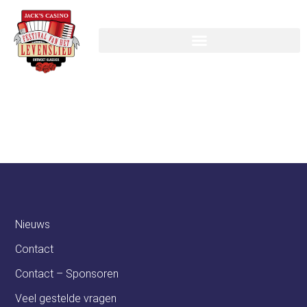
Instructor:
Jesse
Prins
Nieuws
Contact
Contact – Sponsoren
Veel gestelde vragen