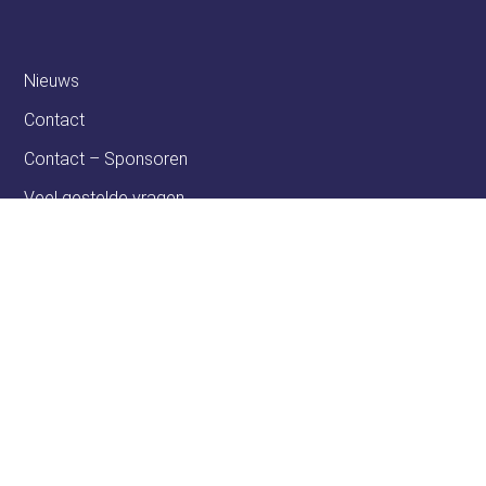
Nieuws
Contact
Contact – Sponsoren
Veel gestelde vragen
Het Festival van het Levenslied is een gratis toegankelijk 2-daags
Nederlandstalig muziekevenement met een groot centraal
(openlucht) podium in de binnenstad van Tilburg.