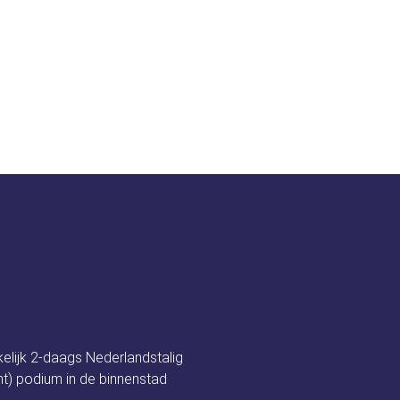
t festival
Nieuws
Programma
Spon
an etten
kelijk 2-daags Nederlandstalig
t) podium in de binnenstad