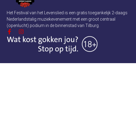
Het Festival van het Levenslied is een gratis toegankelijk 2-daags
Nederlandstalig muziekevenement met een groot centraal
(openlucht) podium in de binnenstad van Tilburg.