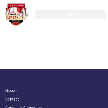
Van Boekel
Accountants &
Adviseurs
Nieuws
Contact
Contact – Sponsoren