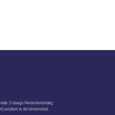
t festival
Nieuws
Programma
Spon
detechniek
kelijk 2-daags Nederlandstalig
t) podium in de binnenstad