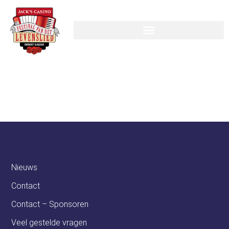
Swaans
Hoogwerkerverhuur
Nieuws
Contact
Contact – Sponsoren
Veel gestelde vragen