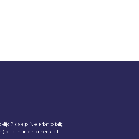
t festival
Nieuws
Programma
Spon
auty
kelijk 2-daags Nederlandstalig
t) podium in de binnenstad