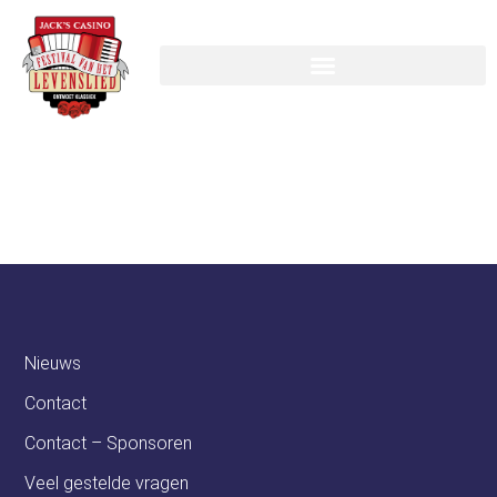
Flexxio
Vastgoedbeheer
Nieuws
Contact
Contact – Sponsoren
Veel gestelde vragen