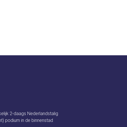
t festival
Nieuws
Programma
Spon
tallatietechniek
kelijk 2-daags Nederlandstalig
t) podium in de binnenstad