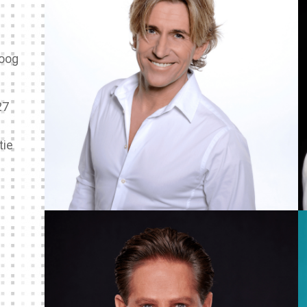
hoog
27
tie