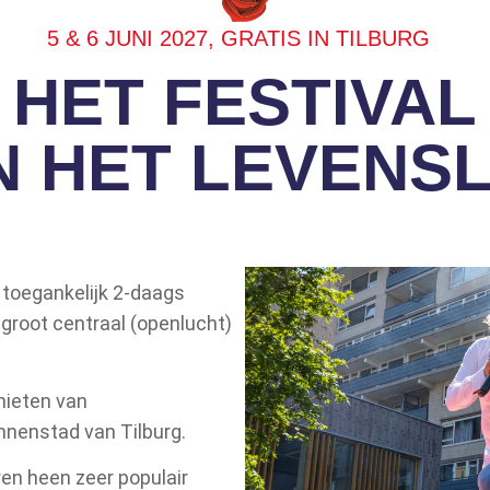
5 & 6 JUNI 2027, GRATIS IN TILBURG
HET FESTIVAL
N HET LEVENSL
s toegankelijk 2-daags
root centraal (openlucht)
nieten van
innenstad van Tilburg.
ren heen zeer populair