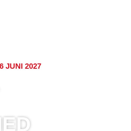
t festival
Nieuws
Programma
Spon
 JUNI 2027
IED