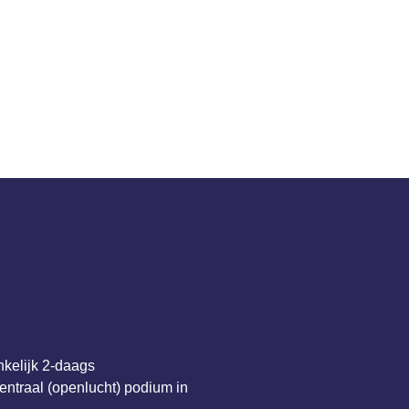
t festival
Nieuws
Programma
Spon
nkelijk 2-daags
ntraal (openlucht) podium in